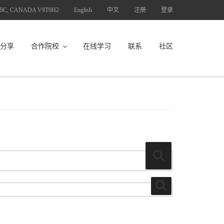
 BC, CANADA V9T0H2
English
中文
注册
登录
分享
合作院校
在线学习
联系
社区
搜
索
搜
索