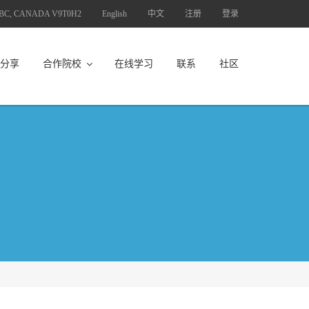
 BC, CANADA V9T0H2
English
中文
注册
登录
分享
合作院校
在线学习
联系
社区