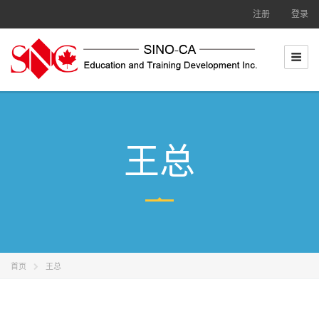
跳
注册
登录
至
内
容
王总
首页
王总