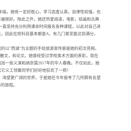
读九年级。她有一定好胜心，学习态度认真，自律性较强，也
普遍很好。除此之外，她还热爱阅读，电影，绘画和古典
，一直坚持充分利用课余时间报名各种课程，以此对自己进
法，因此在校科目基本都是A，有几门甚至能达到满分，
成的以“西湖”为主题的手绘旅游宣传册是她的初次亮相，
少诗歌，散文，和论文。她曾经受过学校美术方面的表彰，现在
包括一些义演和纳奈莫2017年的华人春晚。不仅如此，她
织其它义工领着同学们好好地狂欢了一把！
况，渴望更广阔的世界，于是她在今年报考了几所颇有名望
新的旅程。