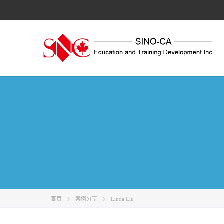
跳
至
内
容
首页
案例分享
Linda Liu