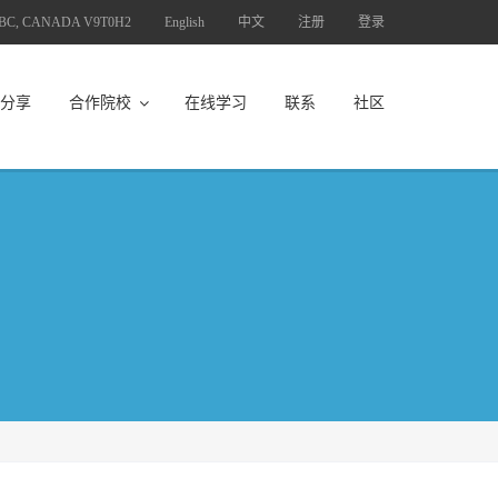
 BC, CANADA V9T0H2
English
中文
注册
登录
分享
合作院校
在线学习
联系
社区