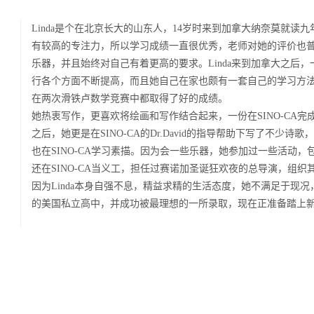
Linda是个在北京长大的山东人，14岁时来到加拿大纳奈莫就
有较高的专注力，所以学习成绩一直很优秀，老师对她的评价也
乐器，并且始终对自己有着更高的要求。Linda来到加拿大之后
行各个方面不断提高，而且她自己在家也颇有一套自己的学习方
在两次滑铁卢数学竞赛中都取得了好的成绩。
她热衷写作，更喜欢将绘画和写作结合起来，一份在SINO-CA完
之后，她更是在SINO-CA的Dr.David的指导帮助下写了不
也在SINO-CA学习素描。因为会一些乐器，她参加过一些活动，
还在SINO-CA当义工，担任过赛诺加圣诞狂欢夜的总导演，组
因为Linda本身自强不息，精益求精的生活态度，她不满足于现
的美国私立高中，并成功被最理想的一所录取，现在正准备踏上