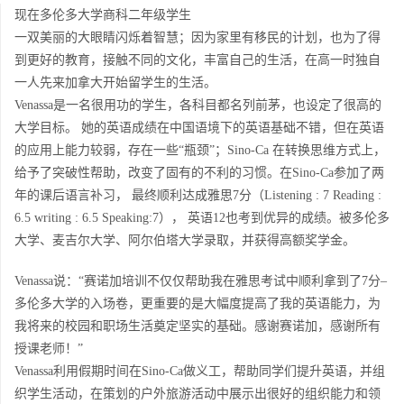
现在多伦多大学商科二年级学生
一双美丽的大眼睛闪烁着智慧；因为家里有移民的计划，也为了得
到更好的教育，接触不同的文化，丰富自己的生活，在高一时独自
一人先来加拿大开始留学生的生活。
Venassa是一名很用功的学生，各科目都名列前茅，也设定了很高的
大学目标。 她的英语成绩在中国语境下的英语基础不错，但在英语
的应用上能力较弱，存在一些“瓶颈”；Sino-Ca 在转换思维方式上，
给予了突破性帮助，改变了固有的不利的习惯。在Sino-Ca参加了两
年的课后语言补习， 最终顺利达成雅思7分（Listening : 7 Reading :
6.5 writing : 6.5 Speaking:7）， 英语12也考到优异的成绩。被多伦多
大学、麦吉尔大学、阿尔伯塔大学录取，并获得高额奖学金。
Venassa说：“赛诺加培训不仅仅帮助我在雅思考试中顺利拿到了7分–
多伦多大学的入场卷，更重要的是大幅度提高了我的英语能力，为
我将来的校园和职场生活奠定坚实的基础。感谢赛诺加，感谢所有
授课老师！”
Venassa利用假期时间在Sino-Ca做义工，帮助同学们提升英语，并组
织学生活动，在策划的户外旅游活动中展示出很好的组织能力和领