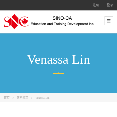
跳
注册
登录
至
内
容
Venassa Lin
首页
案例分享
Venassa Lin