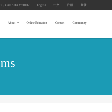
 BC, CANADA V9T0H2
English
中文
注册
登录
About
Online Education
Contact
Community
ams