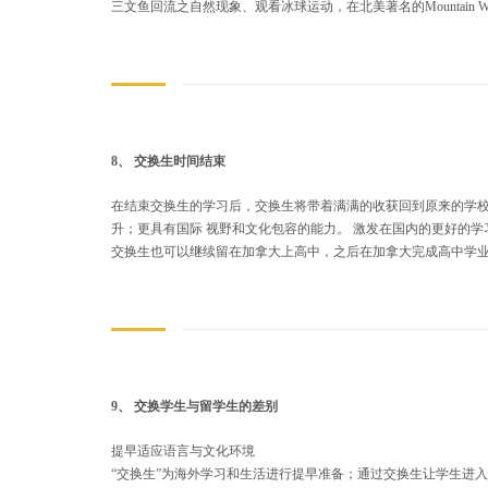
三文鱼回流之自然现象、观看冰球运动，在北美著名的Mountain Wa
8、 交换生时间结束
在结束交换生的学习后，交换生将带着满满的收获回到原来的学
升；更具有国际 视野和文化包容的能力。 激发在国内的更好的学
交换生也可以继续留在加拿大上高中，之后在加拿大完成高中学
9、 交换学生与留学生的差别
提早适应语言与文化环境
“交换生”为海外学习和生活进行提早准备；通过交换生让学生进