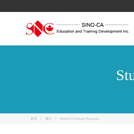
Skip
to
content
St
首页
项目
Student Exchange Programs