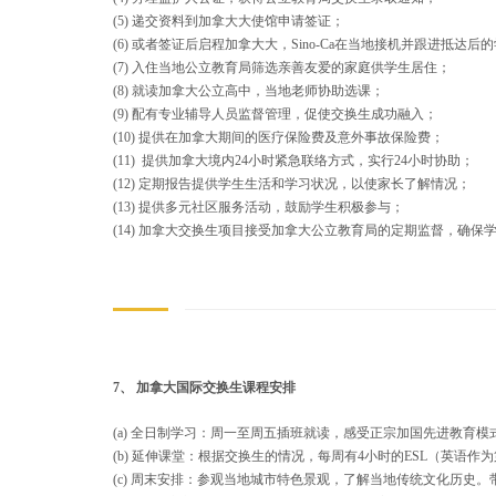
(5) 递交资料到加拿大大使馆申请签证；
(6) 或者签证后启程加拿大大，Sino-Ca在当地接机并跟进抵达后
(7) 入住当地公立教育局筛选亲善友爱的家庭供学生居住；
(8) 就读加拿大公立高中，当地老师协助选课；
(9) 配有专业辅导人员监督管理，促使交换生成功融入；
(10) 提供在加拿大期间的医疗保险费及意外事故保险费；
(11) 提供加拿大境内24小时紧急联络方式，实行24小时协助；
(12) 定期报告提供学生生活和学习状况，以使家长了解情况；
(13) 提供多元社区服务活动，鼓励学生积极参与；
(14) 加拿大交换生项目接受加拿大公立教育局的定期监督，确保
7、 加拿大国际交换生课程安排
(a) 全日制学习：周一至周五插班就读，感受正宗加国先进教育
(b) 延伸课堂：根据交换生的情况，每周有4小时的ESL（英语作
(c) 周末安排：参观当地城市特色景观，了解当地传统文化历史