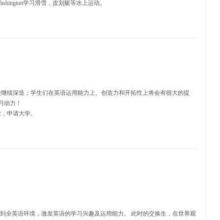
shington学习滑雪，皮划艇等水上运动。
校继续深造；学生们在英语运用能力上、创造力和开拓性上将会有很大的提
习动力！
业，申请大学。
入到全英语环境，激发英语的学习兴趣及运用能力。 此时的交换生，在世界观