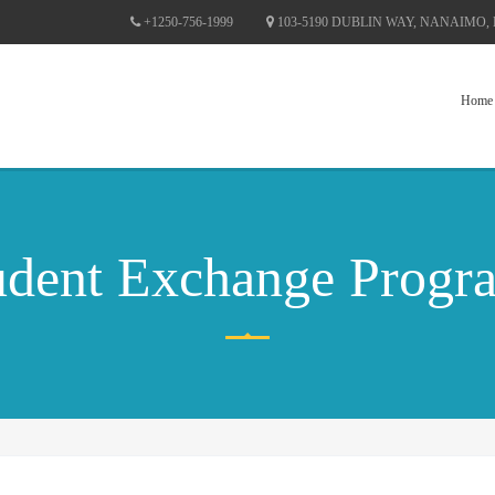
+1250-756-1999
103-5190 DUBLIN WAY, NANAIMO,
Home
udent Exchange Progr