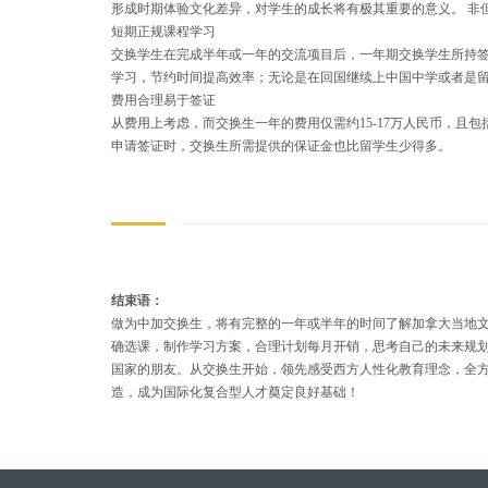
形成时期体验文化差异，对学生的成长将有极其重要的意义。 非
短期正规课程学习
交换学生在完成半年或一年的交流项目后，一年期交换学生所持
学习，节约时间提高效率；无论是在回国继续上中国中学或者是
费用合理易于签证
从费用上考虑，而交换生一年的费用仅需约15-17万人民币，且
申请签证时，交换生所需提供的保证金也比留学生少得多。
结束语：
做为中加交换生，将有完整的一年或半年的时间了解加拿大当地
确选课，制作学习方案，合理计划每月开销，思考自己的未来规
国家的朋友。从交换生开始，领先感受西方人性化教育理念，全
造，成为国际化复合型人才奠定良好基础！