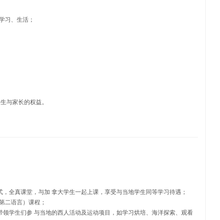
的学习、生活；
学生与家长的权益。
模式，全真课堂，与加 拿大学生一起上课，享受与当地学生同等学习待遇；
为第二语言）课程；
。带领学生们参 与当地的西人活动及运动项目，如学习烘培、海洋探索、观看