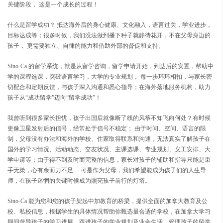
关键阶段， 这是一个成长的过程！
什么是留学成功？ 抵达海外后的身心健康、文化融入，语言过关，学业进步，
目标达成等；很多时候，我们没法做到播下种子就静待花开，不在父母身边的
孩子， 更需要独立、自律的能力和借助外部的督促和支持。
Sino-Ca 的留学系统，就是从留学咨询，留学申请开始，到达后的安置，帮助中
学的课程选课，突破语言学习，大学的专业规划， 每一步环环相扣，与家长密
切配合和定期反馈，与孩子深入沟通和悉心指导；在海外落地服务机构，助力
孩子从“成功留学”迈向“留学成功”！
我曾听到很多家长担忧，孩子出国后就像断了线的风筝不知飞向何处？有时候
更像卫星发射后的信号，经常处于信号不稳定； 由于时间、空间、语言的限
制，父母没有办法和海外的学校、住家取得联系和沟通，无法真实了解孩子在
国外的学习情况、活动动态、交友状况、主课选课、专业规划、义工安排、大
学申请等；由于得不到及时而完整的信息，家长对孩子的辅助和指导只能是束
手无策，心有余而力不足….可是作为父母，我们希望能成为孩子们的人生导
师，在孩子迷惘的关键时候成为照亮孩子前行的灯塔。
Sino-Ca 能为您和您的孩子架起中加教育的桥梁，提供全面的加拿大教育及公
校、私校信息，根据学生的具体情况帮助你甄选最合适的学校，在加拿大学习
期间督导孩子的学习进展，跟进孩子的学业规划及业余生活，管理孩子的留学