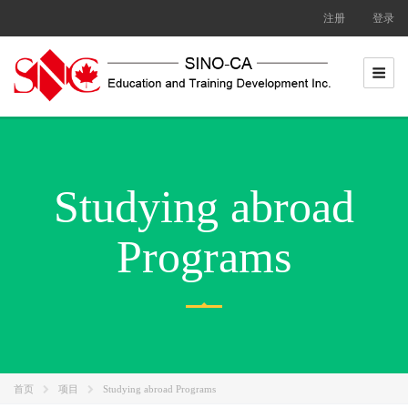
Skip
注册
登录
to
content
Studying abroad
Programs
首页
项目
Studying abroad Programs